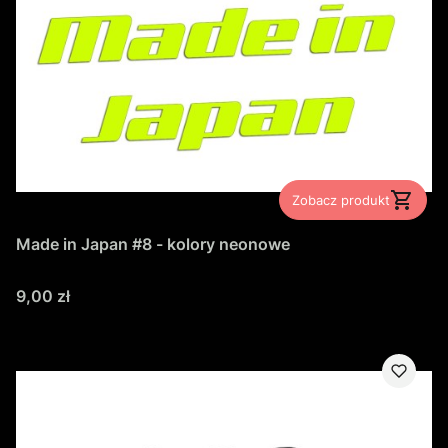
Zobacz produkt
Made in Japan #8 - kolory neonowe
Cena
9,00 zł