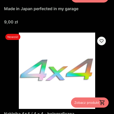
Made in Japan perfected in my garage
Cena
9,00 zł
Nowość
Zobacz produkt
Naklejka 4x4 / 4 x 4 - holograficzna