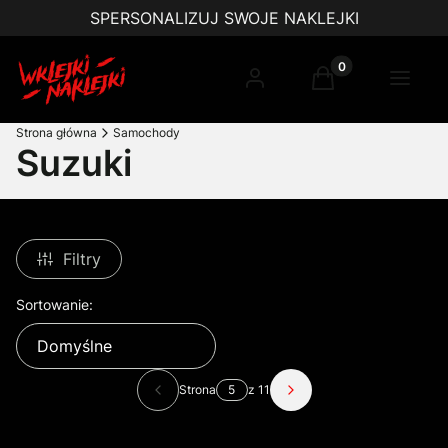
SPERSONALIZUJ SWOJE NAKLEJKI
Produkty w koszy
Zaloguj się
Koszyk
Menu
Strona główna
Samochody
Suzuki
Filtry
Lista produktów
Sortowanie:
Domyślne
Strona
z 11
Poprzednie produkty
Następne produkty