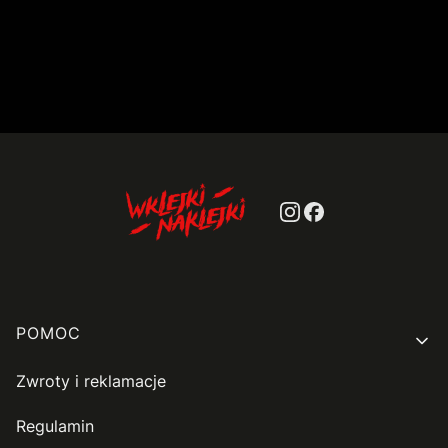
Linki w stopce
POMOC
Zwroty i reklamacje
Regulamin