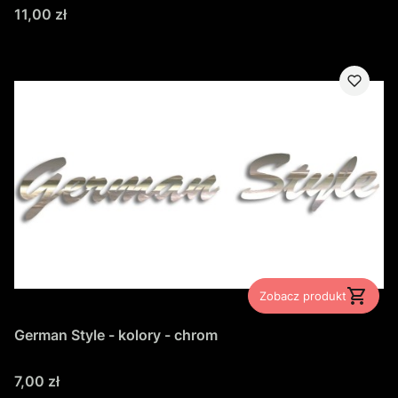
Cena
11,00 zł
Zobacz produkt
German Style - kolory - chrom
Cena
7,00 zł