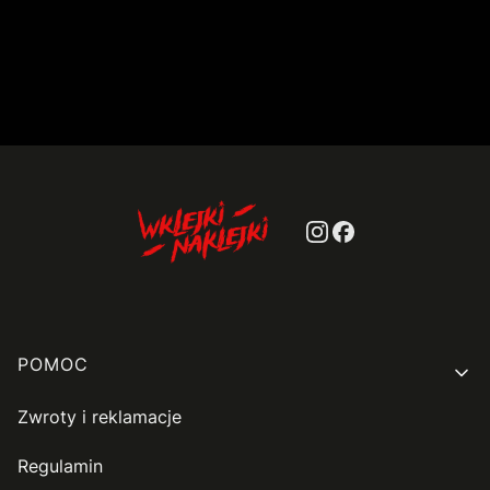
Linki w stopce
POMOC
Zwroty i reklamacje
Regulamin