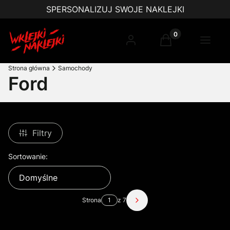
SPERSONALIZUJ SWOJE NAKLEJKI
Produkty w koszy
Zaloguj się
Koszyk
Menu
Strona główna
Samochody
Ford
Filtry
Lista produktów
Sortowanie:
Domyślne
Strona
z 7
Następne produkty