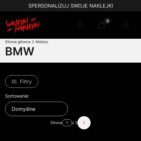
SPERSONALIZUJ SWOJE NAKLEJKI
Produkty w koszy
Zaloguj się
Koszyk
Menu
Strona główna
Motory
BMW
Filtry
Lista produktów
Sortowanie:
Domyślne
Strona
z 2
Następne produkty