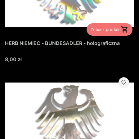
Zobacz produkt
HERB NIEMIEC - BUNDESADLER - holograficzna
Cena
8,00 zł