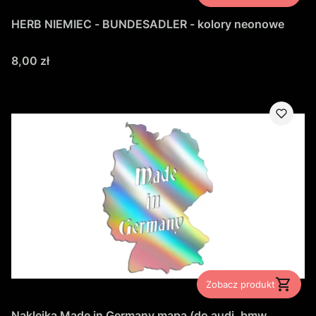
HERB NIEMIEC - BUNDESADLER - kolory neonowe
Cena
8,00 zł
Zobacz produkt
Naklejka Made in Germany mapa (do audi, bmw,