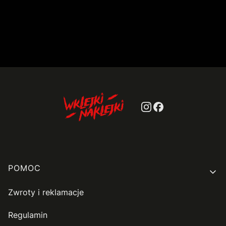
Linki w stopce
POMOC
Zwroty i reklamacje
Regulamin